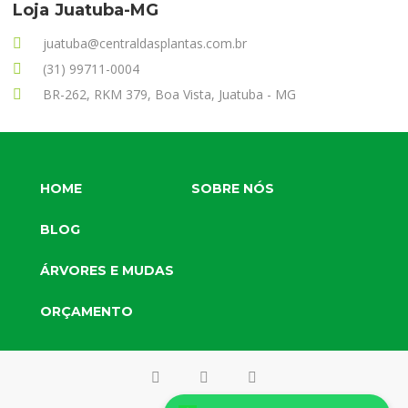
Loja Juatuba-MG
juatuba@centraldasplantas.com.br
(31) 99711-0004
BR-262, RKM 379, Boa Vista, Juatuba - MG
HOME
SOBRE NÓS
BLOG
ÁRVORES E MUDAS
Juatuba e Região
ORÇAMENTO
BH e Região
Metropolitana